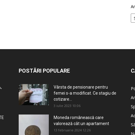
Ar
POSTĂRI POPULARE
C
,
Vârsta de pensionare pentru
Po
femei s-a modificat. Ce stagiu de
An
cotizare...
3 iulie 2023 10:06
Sp
Ad
TE
Moneda românească care
valorează cât un apartament
S
13 februarie 2024 12:26
Na