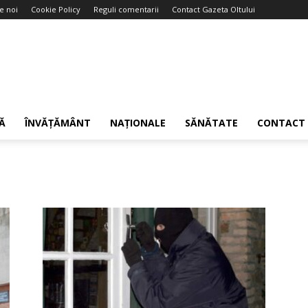
e noi
Cookie Policy
Reguli comentarii
Contact Gazeta Oltului
Ă
ÎNVĂȚĂMÂNT
NAȚIONALE
SĂNĂTATE
CONTACT