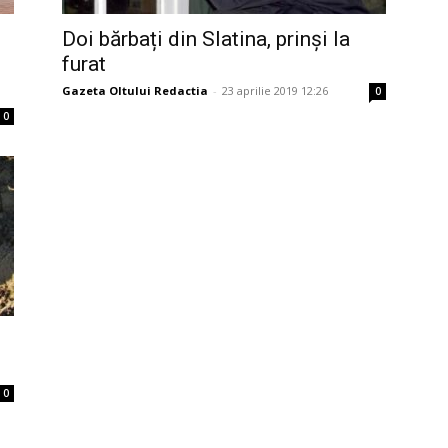
Doi bărbați din Slatina, prinși la
furat
Gazeta Oltului Redactia
-
23 aprilie 2019 12:26
0
0
0