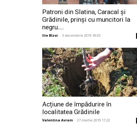
Patroni din Slatina, Caracal și
Grădinile, prinși cu muncitori la
negru....
Ilie Bîzoi
-
5 decembrie 2019 18:03
Acțiune de împădurire în
localitatea Grădinile
Valentina Avram
-
27 martie 2019 11:22