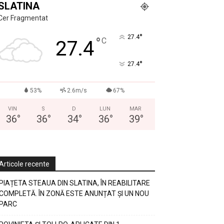
SLATINA
Cer Fragmentat
°
27.4
°
C
27.4
°
27.4
53%
2.6m/s
67%
VIN
S
D
LUN
MAR
36
°
36
°
34
°
36
°
39
°
Articole recente
PIAȚETA STEAUA DIN SLATINA, ÎN REABILITARE
COMPLETĂ. ÎN ZONĂ ESTE ANUNȚAT ȘI UN NOU
PARC