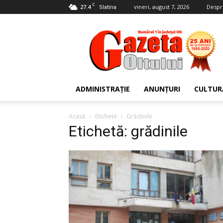
C
27.4
vineri, august 7, 2026
Despr
Slatina
Gazeta
Oltului
ADMINISTRAȚIE
ANUNȚURI
CULTUR
Acasă
Etichete
Grădinile
Etichetă: grădinile