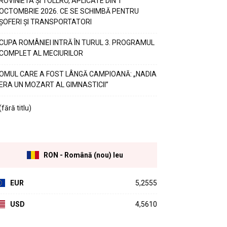
ROVINIETA ȘI TOLLRO, APLICATE DIN 1
OCTOMBRIE 2026. CE SE SCHIMBĂ PENTRU
ȘOFERI ȘI TRANSPORTATORI
CUPA ROMÂNIEI INTRĂ ÎN TURUL 3. PROGRAMUL
COMPLET AL MECIURILOR
OMUL CARE A FOST LÂNGĂ CAMPIOANĂ: „NADIA
ERA UN MOZART AL GIMNASTICII”
(fără titlu)
RON - Română (nou) leu
EUR
5,2555
USD
4,5610