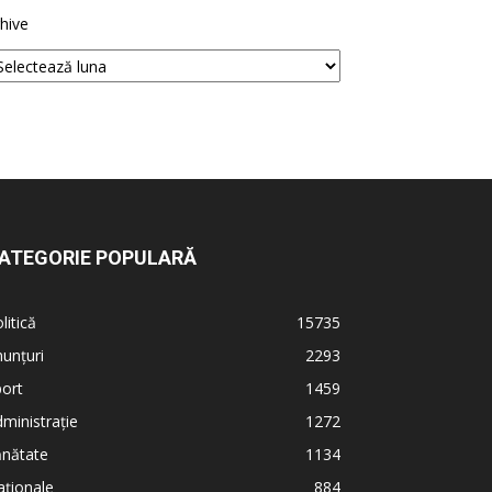
hive
ATEGORIE POPULARĂ
litică
15735
unțuri
2293
ort
1459
ministrație
1272
ănătate
1134
ționale
884