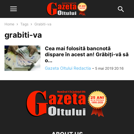
Home
Tags
Grabiti-va
grabiti-va
Cea mai folosită bancnotă
dispare în acest an! Grăbiți-vă să
o...
Gazeta Oltului Redactia
-
5 mai 2019 20:16