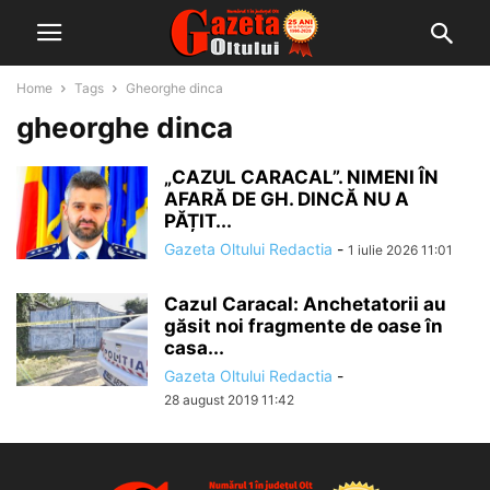
Home
Tags
Gheorghe dinca
gheorghe dinca
„CAZUL CARACAL”. NIMENI ÎN
AFARĂ DE GH. DINCĂ NU A
PĂȚIT...
Gazeta Oltului Redactia
-
1 iulie 2026 11:01
Cazul Caracal: Anchetatorii au
găsit noi fragmente de oase în
casa...
Gazeta Oltului Redactia
-
28 august 2019 11:42