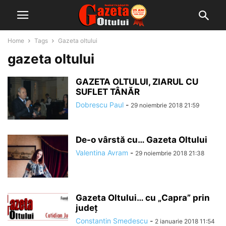
Home
Tags
Gazeta oltului
gazeta oltului
GAZETA OLTULUI, ZIARUL CU
SUFLET TÂNĂR
Dobrescu Paul
-
29 noiembrie 2018 21:59
De-o vârstă cu… Gazeta Oltului
Valentina Avram
-
29 noiembrie 2018 21:38
Gazeta Oltului… cu „Capra” prin
judeţ
Constantin Smedescu
-
2 ianuarie 2018 11:54