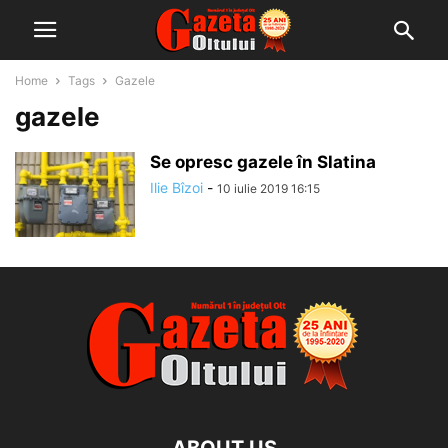
Home
Tags
Gazele
gazele
Se opresc gazele în Slatina
Ilie Bîzoi
-
10 iulie 2019 16:15