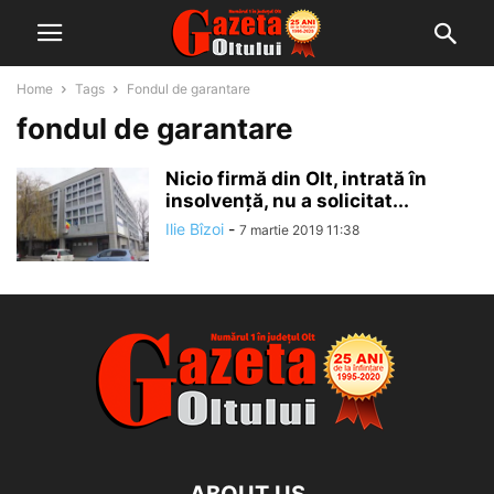
Home
Tags
Fondul de garantare
fondul de garantare
Nicio firmă din Olt, intrată în
insolvenţă, nu a solicitat...
Ilie Bîzoi
-
7 martie 2019 11:38