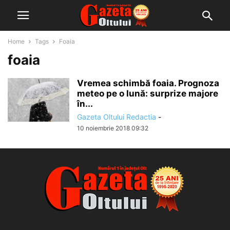
Home
Tags
Foaia
foaia
Vremea schimbă foaia. Prognoza
meteo pe o lună: surprize majore
în...
Gazeta Oltului Redactia
-
10 noiembrie 2018 09:32