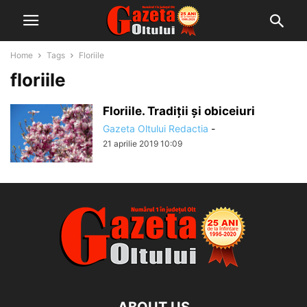
Home
Tags
Floriile
floriile
Floriile. Tradiții și obiceiuri
Gazeta Oltului Redactia
-
21 aprilie 2019 10:09