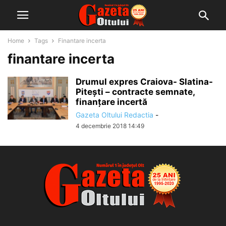
Home
Tags
Finantare incerta
finantare incerta
Drumul expres Craiova- Slatina-
Piteşti – contracte semnate,
finanţare incertă
Gazeta Oltului Redactia
-
4 decembrie 2018 14:49