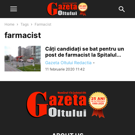
Home
Tags
Farmacist
farmacist
Câți candidați se bat pentru un
post de farmacist la Spitalul...
Gazeta Oltului Redactia
-
11 februarie 2020 11:42