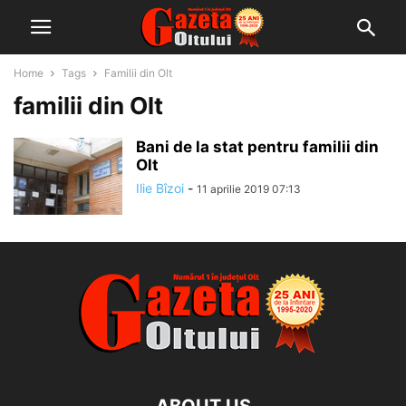
Home
Tags
Familii din Olt
familii din Olt
Bani de la stat pentru familii din
Olt
Ilie Bîzoi
-
11 aprilie 2019 07:13