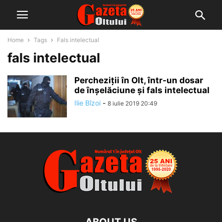
Home
Tags
Fals intelectual
fals intelectual
Percheziţii în Olt, într-un dosar
de înșelăciune și fals intelectual
Ilie Bîzoi
-
8 iulie 2019 20:49