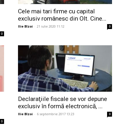
Cele mai tari firme cu capital
exclusiv românesc din Olt. Cine...
Ilie Bîzoi
-
21 iulie 2020 11:12
0
0
Declaraţiile fiscale se vor depune
exclusiv în formă electronică, ...
Ilie Bîzoi
-
6 septembrie 2017 13:23
0
0