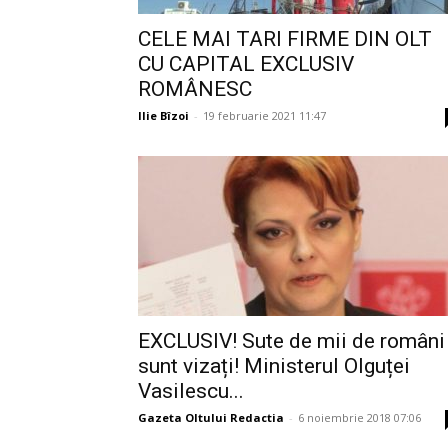
CELE MAI TARI FIRME DIN OLT
CU CAPITAL EXCLUSIV
ROMÂNESC
Ilie Bîzoi
-
19 februarie 2021 11:47
EXCLUSIV! Sute de mii de români
sunt vizați! Ministerul Olguței
Vasilescu...
Gazeta Oltului Redactia
-
6 noiembrie 2018 07:06