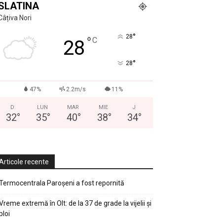
SLATINA
Câțiva Nori
°
28
°
C
28
°
28
47%
2.2m/s
11%
D
LUN
MAR
MIE
J
32
°
35
°
40
°
38
°
34
°
Articole recente
Termocentrala Paroșeni a fost repornită
Vreme extremă în Olt: de la 37 de grade la vijelii și
ploi