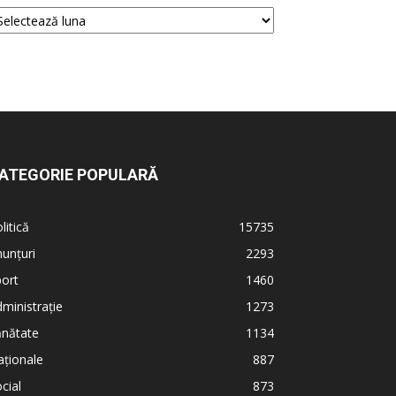
ATEGORIE POPULARĂ
litică
15735
unțuri
2293
ort
1460
ministrație
1273
ănătate
1134
ționale
887
cial
873