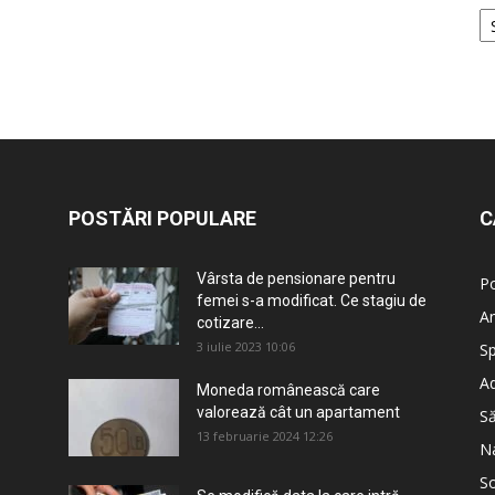
POSTĂRI POPULARE
C
Vârsta de pensionare pentru
Po
femei s-a modificat. Ce stagiu de
An
cotizare...
3 iulie 2023 10:06
Sp
Ad
Moneda românească care
valorează cât un apartament
S
13 februarie 2024 12:26
Na
So