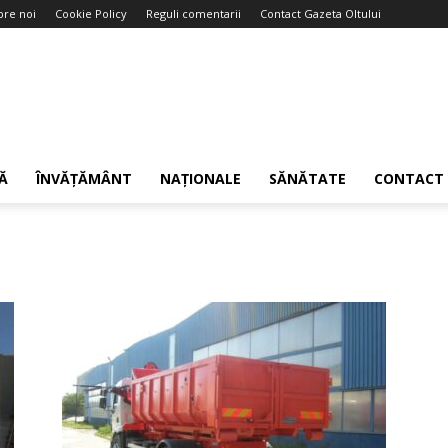
pre noi
Cookie Policy
Reguli comentarii
Contact Gazeta Oltului
Ă
ÎNVĂȚĂMÂNT
NAȚIONALE
SĂNĂTATE
CONTACT