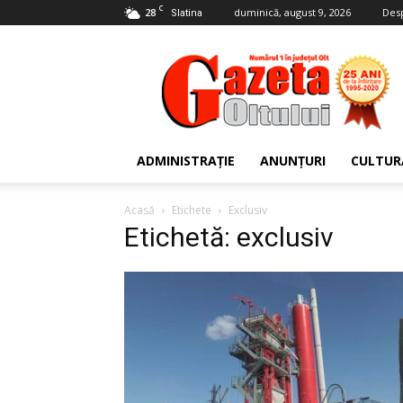
C
28
duminică, august 9, 2026
Des
Slatina
Gazeta
Oltului
ADMINISTRAȚIE
ANUNȚURI
CULTUR
Acasă
Etichete
Exclusiv
Etichetă: exclusiv