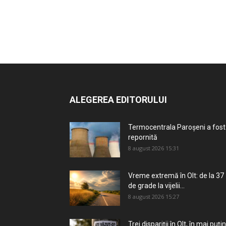
ALEGEREA EDITORULUI
Termocentrala Paroșeni a fost
repornită
8 august 2026 15:31
Vreme extremă în Olt: de la 37
de grade la vijelii...
8 august 2026 15:27
Trei dispariții în Olt, în mai puțin