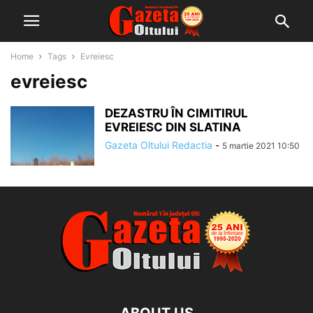
Home
Tags
Evreiesc
evreiesc
DEZASTRU ÎN CIMITIRUL
EVREIESC DIN SLATINA
Gazeta Oltului Redactia
-
5 martie 2021 10:50