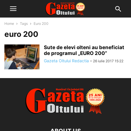
Home
Tags
Euro 200
euro 200
Sute de elevi olteni au beneficiat
de programul „EURO 200”
Gazeta Oltului Redactia
-
26 iulie 2017 15:22