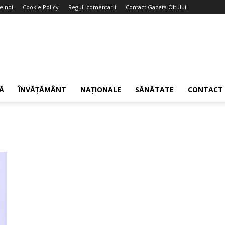
e noi
Cookie Policy
Reguli comentarii
Contact Gazeta Oltului
Ă
ÎNVĂȚĂMÂNT
NAȚIONALE
SĂNĂTATE
CONTACT