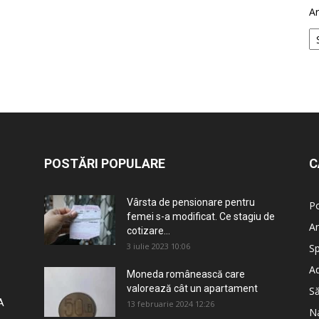
Ar
POSTĂRI POPULARE
C
Vârsta de pensionare pentru
Po
femei s-a modificat. Ce stagiu de
An
cotizare...
3 iulie 2023 10:06
Sp
Ad
Moneda românească care
valorează cât un apartament
S
A
13 februarie 2024 12:26
Na