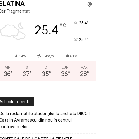
SLATINA
Cer Fragmentat
°
25.4
°
C
25.4
°
25.4
54%
3.4m/s
61%
VIN
S
D
LUN
MAR
36
°
37
°
35
°
36
°
28
°
Articole recente
De la reclamațiile studenților la ancheta DIICOT:
Cătălin Avramescu, din nou în centrul
controverselor