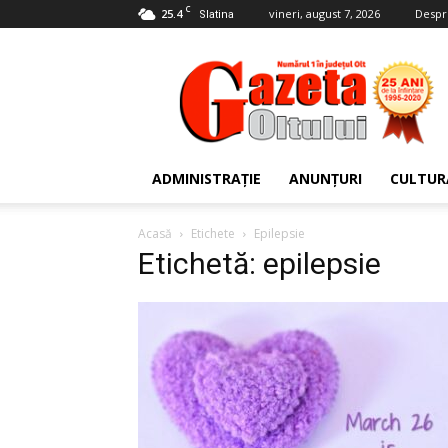
C
25.4
vineri, august 7, 2026
Despr
Slatina
Gazeta
Oltului
ADMINISTRAȚIE
ANUNȚURI
CULTUR
Acasă
Etichete
Epilepsie
Etichetă: epilepsie