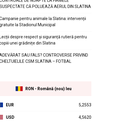
CONTROALE DE NOAPTE LA FIRMELE
SUSPECTATE CĂ POLUEAZĂ AERUL DIN SLATINA
Campanie pentru animale la Slatina: intervenții
gratuite la Stadionul Municipal
Lecții despre respect și siguranță rutieră pentru
copiii unei grădinițe din Slatina
ADEVĂRAT SAU FALS? CONTROVERSE PRIVIND
CHELTUIELILE CSM SLATINA – FOTBAL
RON - Română (nou) leu
EUR
5,2553
USD
4,5620