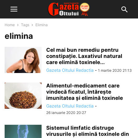
Home
Tags
Elimina
elimina
Cel mai bun remediu pentru
constipație. Laxativul natural
care elimină toxinele...
Gazeta Oltului Redactia
-
1 martie 2020 21:13
Alimentul-medicament care
vindecă ficatul, întărește
imunitatea şi elimină toxinele
Gazeta Oltului Redactia
-
26 ianuarie 2020 20:27
Sistemul limfatic distruge
virusurile și elimină toxinele din