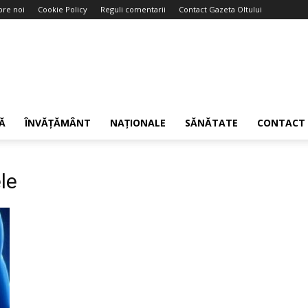
pre noi
Cookie Policy
Reguli comentarii
Contact Gazeta Oltului
Ă
ÎNVĂȚĂMÂNT
NAȚIONALE
SĂNĂTATE
CONTACT
le