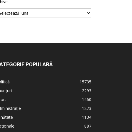
hive
ATEGORIE POPULARĂ
litică
15735
unțuri
2293
ort
1460
ministrație
1273
ănătate
1134
ționale
887