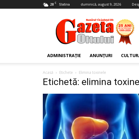
C
28
duminică, august 9, 2026
Des
Slatina
Gazeta
Oltului
ADMINISTRAȚIE
ANUNȚURI
CULTUR
Acasă
Etichete
Elimina toxinele
Etichetă: elimina toxine