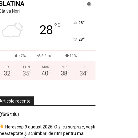
SLATINA
Câțiva Nori
°
28
°
C
28
°
28
47%
2.2m/s
11%
D
LUN
MAR
MIE
J
32
°
35
°
40
°
38
°
34
°
Articole recente
(fără titlu)
Horoscop 9 august 2026. O zi cu surprize, vești
neașteptate și schimbări de ritm pentru mai