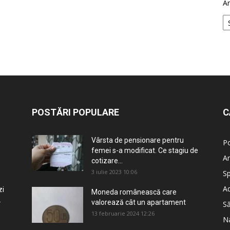
Ar
POSTĂRI POPULARE
C
Vârsta de pensionare pentru
Po
femei s-a modificat. Ce stagiu de
An
cotizare...
3 iulie 2023 10:06
Sp
Ad
zi
Moneda românească care
.
valorează cât un apartament
S
13 februarie 2024 12:26
Na