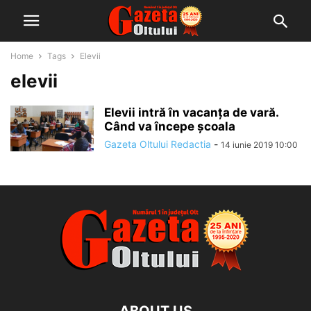
Home
Tags
Elevii
elevii
Elevii intră în vacanţa de vară.
Când va începe școala
Gazeta Oltului Redactia
-
14 iunie 2019 10:00