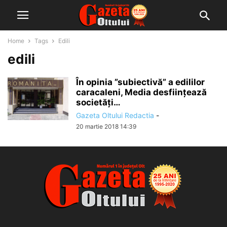
Home
Tags
Edili
edili
În opinia ”subiectivă” a edililor
caracaleni, Media desființează
societăți…
Gazeta Oltului Redactia
-
20 martie 2018 14:39