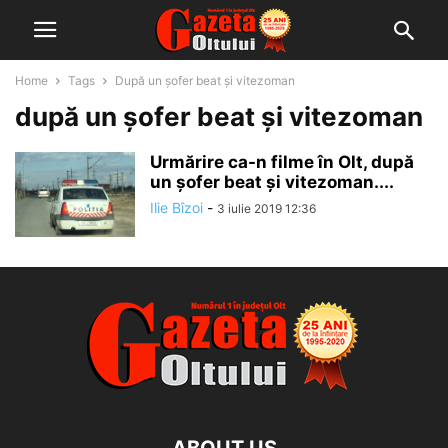
Home
Tags
După un șofer beat și vitezoman
după un șofer beat și vitezoman
Urmărire ca-n filme în Olt, după
un șofer beat și vitezoman....
Ilie Bîzoi
-
3 iulie 2019 12:36