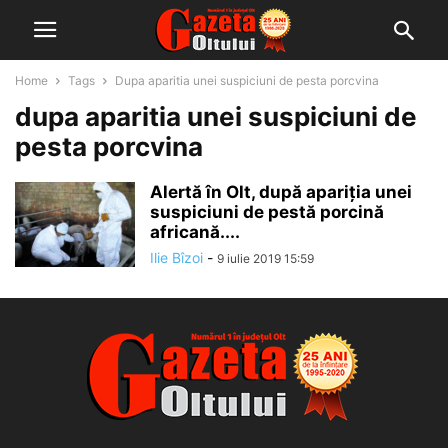
Home
Tags
Dupa aparitia unei suspiciuni de pesta porcvina
dupa aparitia unei suspiciuni de
pesta porcvina
Alertă în Olt, după apariția unei
suspiciuni de pestă porcină
africană....
Ilie Bîzoi
-
9 iulie 2019 15:59