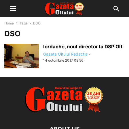
Home
Tags
DSO
DSO
Iordache, noul director la DSP Olt
Gazeta Oltului Redactia
-
14 octombrie 2017 08:56