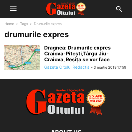
Home
Tags
Drumurile expres
drumurile expres
Dragnea: Drumurile expres
Craiova-Piteşti,Târgu Jiu-
Craiova, Reşiţa se vor face
Gazeta Oltului Redactia
-
3 martie 2019 17:59