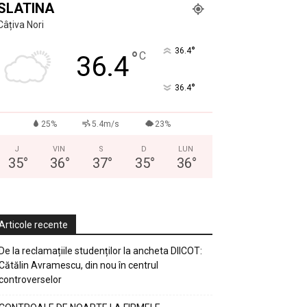
SLATINA
Câțiva Nori
°
36.4
°
C
36.4
°
36.4
25%
5.4m/s
23%
J
VIN
S
D
LUN
35
°
36
°
37
°
35
°
36
°
Articole recente
De la reclamațiile studenților la ancheta DIICOT:
Cătălin Avramescu, din nou în centrul
controverselor