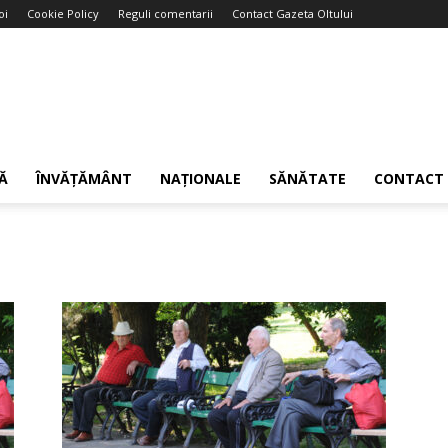
oi
Cookie Policy
Reguli comentarii
Contact Gazeta Oltului
Ă
ÎNVĂȚĂMÂNT
NAȚIONALE
SĂNĂTATE
CONTACT