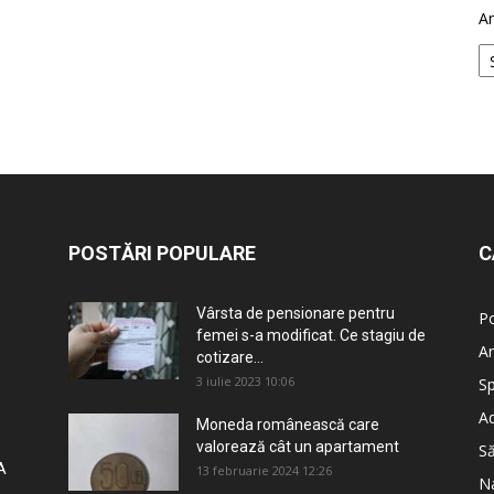
Ar
POSTĂRI POPULARE
C
Vârsta de pensionare pentru
Po
femei s-a modificat. Ce stagiu de
An
cotizare...
3 iulie 2023 10:06
Sp
Ad
Moneda românească care
valorează cât un apartament
S
A
13 februarie 2024 12:26
Na