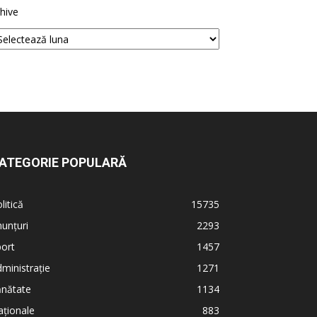
hive
ATEGORIE POPULARĂ
litică
15735
unțuri
2293
ort
1457
ministrație
1271
ănătate
1134
ționale
883