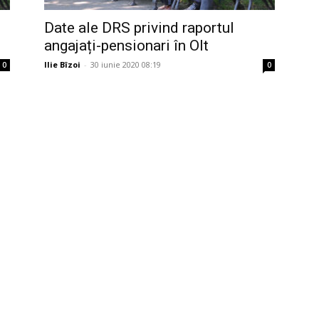
Date ale DRS privind raportul
angajați-pensionari în Olt
Ilie Bîzoi
-
30 iunie 2020 08:19
0
0