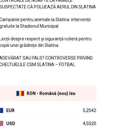
CONTROALE DE NOAPTE LA FIRMELE
SUSPECTATE CĂ POLUEAZĂ AERUL DIN SLATINA
Campanie pentru animale la Slatina: intervenții
gratuite la Stadionul Municipal
Lecții despre respect și siguranță rutieră pentru
copiii unei grădinițe din Slatina
ADEVĂRAT SAU FALS? CONTROVERSE PRIVIND
CHELTUIELILE CSM SLATINA – FOTBAL
RON - Română (nou) leu
EUR
5,2542
USD
4,5520