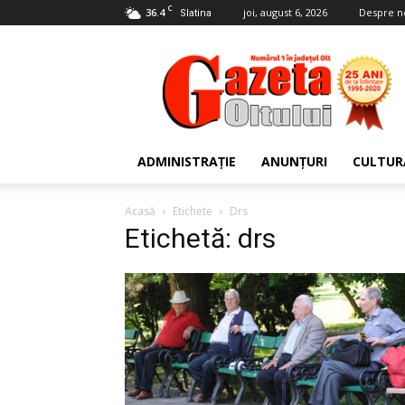
C
36.4
joi, august 6, 2026
Despre n
Slatina
Gazeta
Oltului
ADMINISTRAȚIE
ANUNȚURI
CULTUR
Acasă
Etichete
Drs
Etichetă: drs