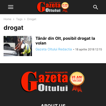
Home
Tags
Drogat
drogat
Tânăr din Olt, posibil drogat la
volan
Gazeta Oltului Redactia
-
18 aprilie 2018 12:15