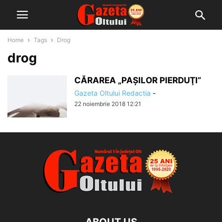
Home
Tags
Drog
drog
CĂRAREA „PAŞILOR PIERDUŢI”
Gazeta Oltului Redactia
-
22 noiembrie 2018 12:21