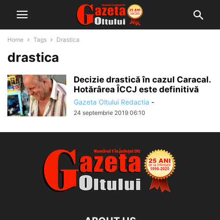
Home
Tags
Drastica
drastica
Decizie drastică în cazul Caracal.
Hotărârea ÎCCJ este definitivă
Gazeta Oltului Redactia
-
24 septembrie 2019 06:10