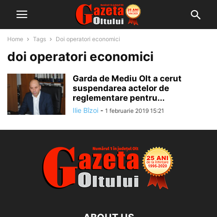
Home
Tags
Doi operatori economici
doi operatori economici
Garda de Mediu Olt a cerut
suspendarea actelor de
reglementare pentru...
Ilie Bîzoi
-
1 februarie 2019 15:21