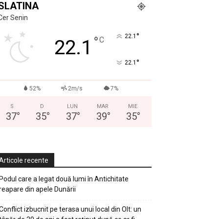
SLATINA
Cer Senin
°
22.1
°
C
22.1
°
22.1
52%
2m/s
7%
S
D
LUN
MAR
MIE
37
°
35
°
37
°
39
°
35
°
Articole recente
Podul care a legat două lumi în Antichitate
reapare din apele Dunării
Conflict izbucnit pe terasa unui local din Olt: un