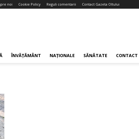
pre noi
Cookie Policy
Reguli comentarii
Contact Gazeta Oltului
Ă
ÎNVĂȚĂMÂNT
NAȚIONALE
SĂNĂTATE
CONTACT