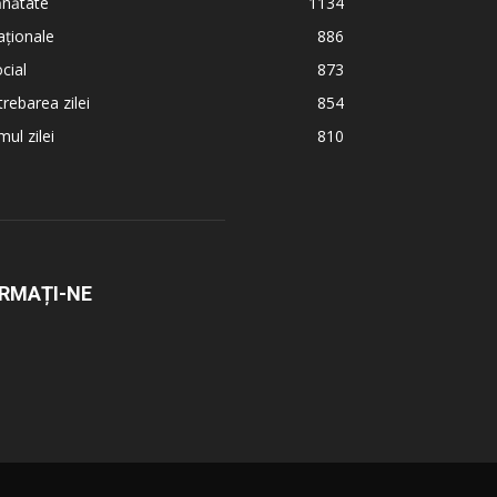
ănătate
1134
ționale
886
cial
873
trebarea zilei
854
ul zilei
810
RMAȚI-NE