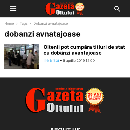
Home
Tags
Dobanzi avnatajoase
dobanzi avnatajoase
Oltenii pot cumpăra titluri de stat
cu dobânzi avantajoase
Ilie Bîzoi
-
5 aprilie 2019 12:00