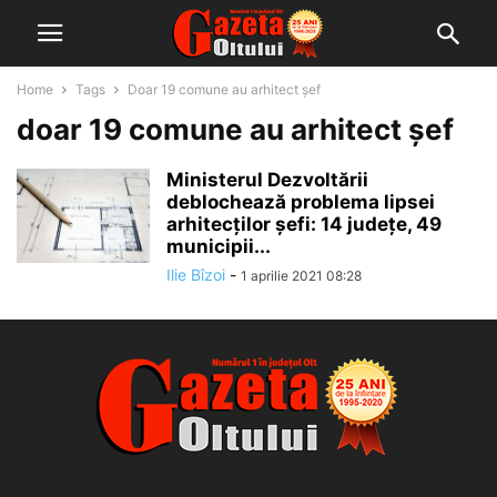
Home
Tags
Doar 19 comune au arhitect șef
doar 19 comune au arhitect șef
Ministerul Dezvoltării
deblochează problema lipsei
arhitecților șefi: 14 judeţe, 49
municipii...
Ilie Bîzoi
-
1 aprilie 2021 08:28