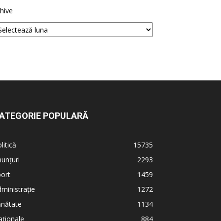
hive
ATEGORIE POPULARĂ
litică
15735
unțuri
2293
ort
1459
ministrație
1272
ănătate
1134
ționale
884