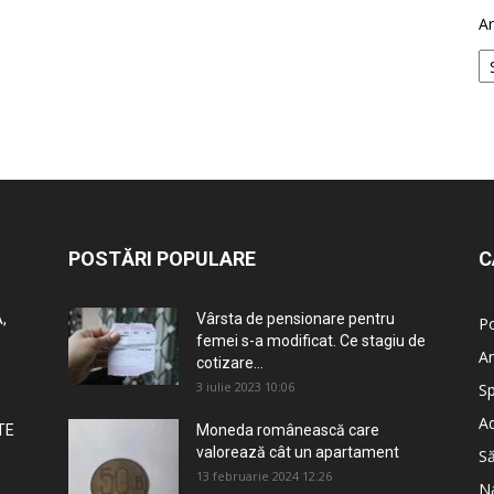
Ar
POSTĂRI POPULARE
C
,
Vârsta de pensionare pentru
Po
femei s-a modificat. Ce stagiu de
An
cotizare...
3 iulie 2023 10:06
Sp
Ad
TE
Moneda românească care
valorează cât un apartament
S
13 februarie 2024 12:26
Na