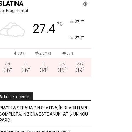
SLATINA
Cer Fragmentat
°
27.4
°
C
27.4
°
27.4
53%
2.6m/s
67%
VIN
S
D
LUN
MAR
36
°
36
°
34
°
36
°
39
°
Articole recente
PIAȚETA STEAUA DIN SLATINA, ÎN REABILITARE
COMPLETĂ. ÎN ZONĂ ESTE ANUNȚAT ȘI UN NOU
PARC