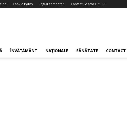
e noi
Cookie Policy
Reguli comentarii
Contact Gazeta Oltului
Ă
ÎNVĂȚĂMÂNT
NAȚIONALE
SĂNĂTATE
CONTACT