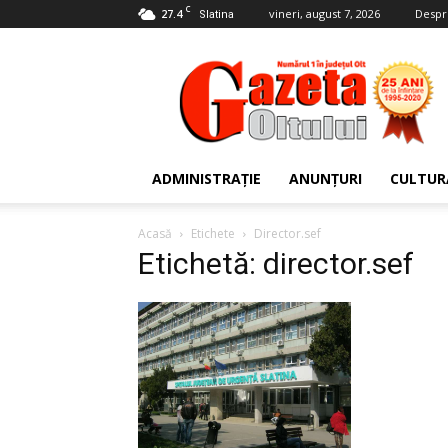
C
27.4
vineri, august 7, 2026
Despr
Slatina
Gazeta
Oltului
ADMINISTRAȚIE
ANUNȚURI
CULTUR
Acasă
Etichete
Director.sef
Etichetă: director.sef