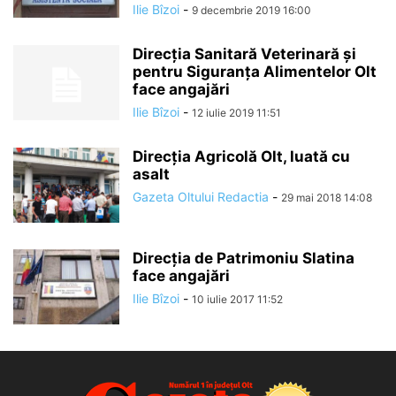
Ilie Bîzoi
-
9 decembrie 2019 16:00
Direcţia Sanitară Veterinară şi
pentru Siguranţa Alimentelor Olt
face angajări
Ilie Bîzoi
-
12 iulie 2019 11:51
Direcția Agricolă Olt, luată cu
asalt
Gazeta Oltului Redactia
-
29 mai 2018 14:08
Direcţia de Patrimoniu Slatina
face angajări
Ilie Bîzoi
-
10 iulie 2017 11:52