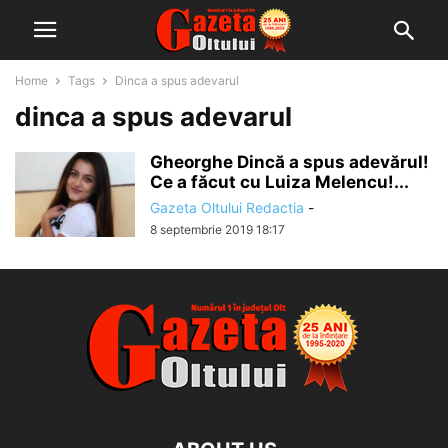
Home
Tags
Dinca a spus adevarul
dinca a spus adevarul
Gheorghe Dincă a spus adevărul!
Ce a făcut cu Luiza Melencu!...
Gazeta Oltului Redactia
-
8 septembrie 2019 18:17