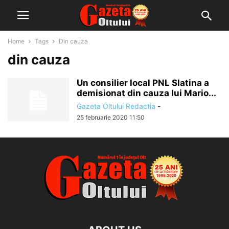
Home
Tags
Din cauza
din cauza
Un consilier local PNL Slatina a
demisionat din cauza lui Mario...
Gazeta Oltului Redactia
-
25 februarie 2020 11:50