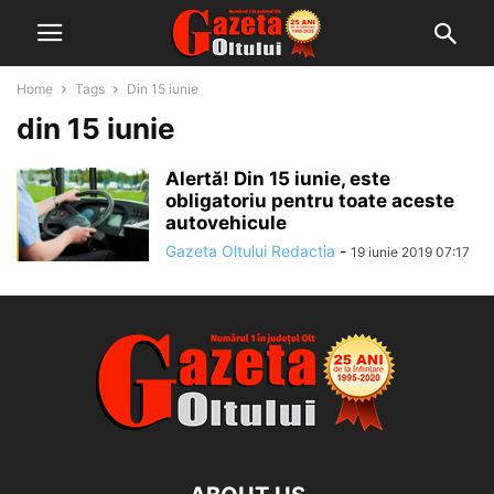
Home
Tags
Din 15 iunie
din 15 iunie
Alertă! Din 15 iunie, este
obligatoriu pentru toate aceste
autovehicule
Gazeta Oltului Redactia
-
19 iunie 2019 07:17