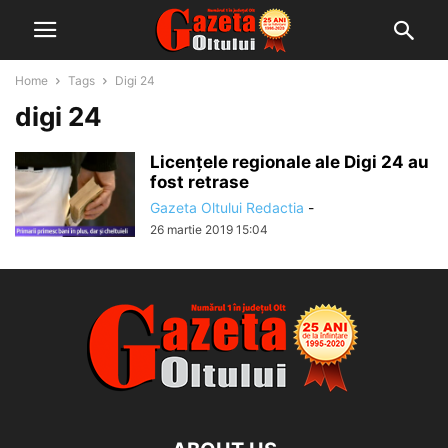
Home
Tags
Digi 24
digi 24
Licențele regionale ale Digi 24 au
fost retrase
Gazeta Oltului Redactia
-
26 martie 2019 15:04