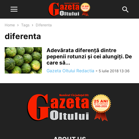
Home
Tags
Diferenta
diferenta
Adevărata diferență dintre
pepenii rotunzi și cei alungiți. De
care să...
Gazeta Oltului Redactia
-
5 iulie 2018 13:36