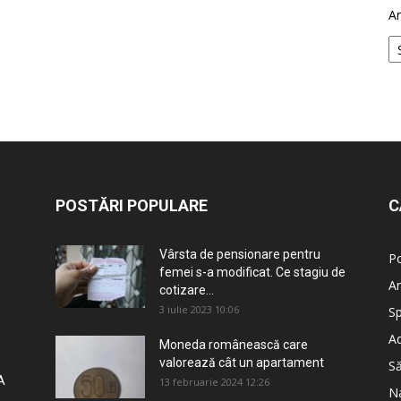
Ar
POSTĂRI POPULARE
C
Vârsta de pensionare pentru
Po
femei s-a modificat. Ce stagiu de
An
cotizare...
3 iulie 2023 10:06
Sp
Ad
Moneda românească care
valorează cât un apartament
S
A
13 februarie 2024 12:26
Na