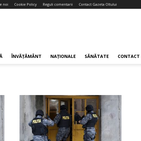
e noi
Cookie Policy
Reguli comentarii
Contact Gazeta Oltului
Ă
ÎNVĂȚĂMÂNT
NAȚIONALE
SĂNĂTATE
CONTACT