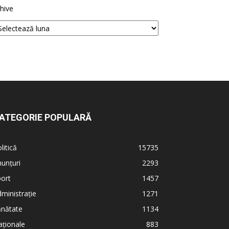
hive
ATEGORIE POPULARĂ
litică
15735
unțuri
2293
ort
1457
ministrație
1271
ănătate
1134
ționale
883