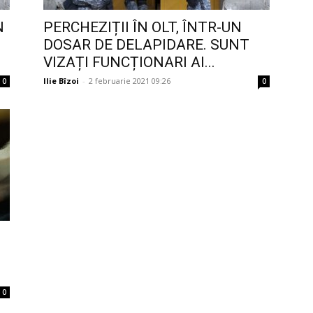
N
PERCHEZIȚII ÎN OLT, ÎNTR-UN
DOSAR DE DELAPIDARE. SUNT
VIZAȚI FUNCȚIONARI AI...
Ilie Bîzoi
-
2 februarie 2021 09:26
0
0
0