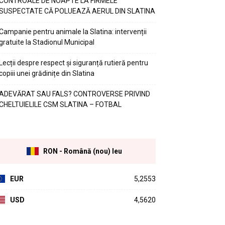
CONTROALE DE NOAPTE LA FIRMELE
SUSPECTATE CĂ POLUEAZĂ AERUL DIN SLATINA
Campanie pentru animale la Slatina: intervenții
gratuite la Stadionul Municipal
Lecții despre respect și siguranță rutieră pentru
copiii unei grădinițe din Slatina
ADEVĂRAT SAU FALS? CONTROVERSE PRIVIND
CHELTUIELILE CSM SLATINA – FOTBAL
RON - Română (nou) leu
EUR
5,2553
USD
4,5620