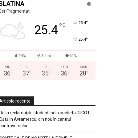
SLATINA
Cer Fragmentat
°
25.4
°
C
25.4
°
25.4
54%
3.4m/s
61%
VIN
S
D
LUN
MAR
36
°
37
°
35
°
36
°
28
°
Articole recente
De la reclamațiile studenților la ancheta DIICOT:
Cătălin Avramescu, din nou în centrul
controverselor