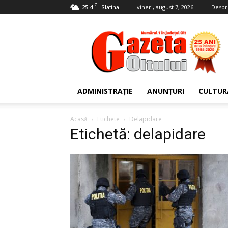
C
25.4
vineri, august 7, 2026
Despr
Slatina
Gazeta
Oltului
ADMINISTRAȚIE
ANUNȚURI
CULTUR
Acasă
Etichete
Delapidare
Etichetă: delapidare