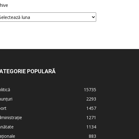
hive
ATEGORIE POPULARĂ
litică
15735
unțuri
2293
ort
1457
ministrație
1271
ănătate
1134
ționale
883