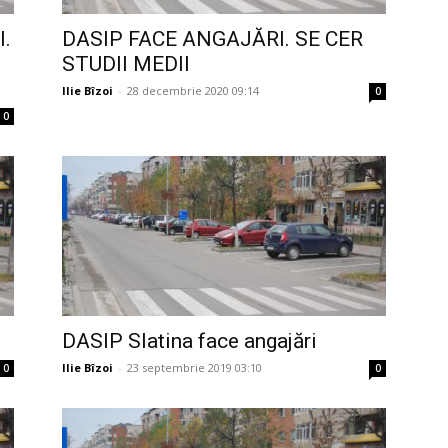
.
DASIP FACE ANGAJĂRI. SE CER
STUDII MEDII
Ilie Bîzoi
-
28 decembrie 2020 09:14
0
0
DASIP Slatina face angajări
Ilie Bîzoi
-
23 septembrie 2019 03:10
0
0