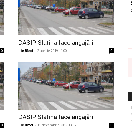
I
DASIP Slatina face angajări
Ilie Bîzoi
-
2 aprilie 2019 11:00
0
0
DASIP Slatina face angajări
Ilie Bîzoi
-
11 decembrie 2017 13:07
0
0