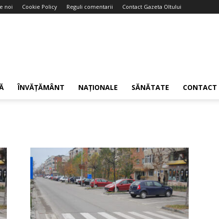
e noi
Cookie Policy
Reguli comentarii
Contact Gazeta Oltului
Ă
ÎNVĂȚĂMÂNT
NAȚIONALE
SĂNĂTATE
CONTACT