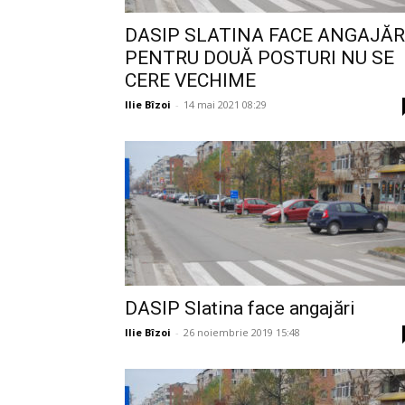
DASIP SLATINA FACE ANGAJĂRI
PENTRU DOUĂ POSTURI NU SE
CERE VECHIME
Ilie Bîzoi
-
14 mai 2021 08:29
DASIP Slatina face angajări
Ilie Bîzoi
-
26 noiembrie 2019 15:48