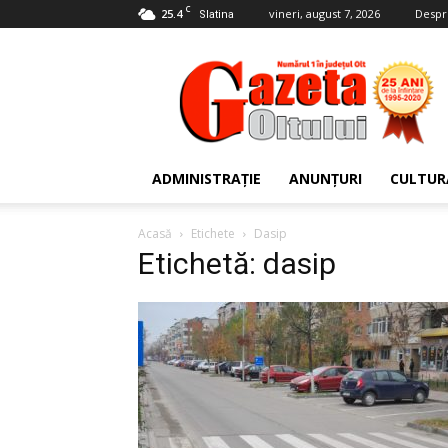
C
25.4
vineri, august 7, 2026
Despr
Slatina
Gazeta
Oltului
ADMINISTRAȚIE
ANUNȚURI
CULTUR
Acasă
Etichete
Dasip
Etichetă: dasip