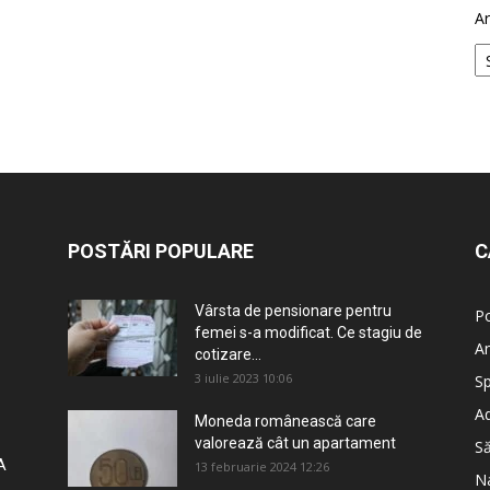
Ar
POSTĂRI POPULARE
C
Vârsta de pensionare pentru
Po
femei s-a modificat. Ce stagiu de
An
cotizare...
3 iulie 2023 10:06
Sp
Ad
Moneda românească care
valorează cât un apartament
S
A
13 februarie 2024 12:26
Na