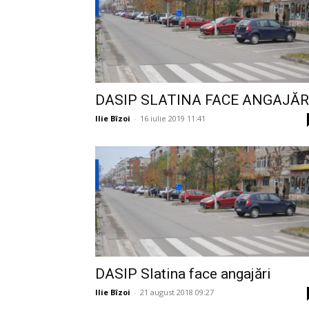
DASIP SLATINA FACE ANGAJĂR
Ilie Bîzoi
-
16 iulie 2019 11:41
DASIP Slatina face angajări
Ilie Bîzoi
-
21 august 2018 09:27