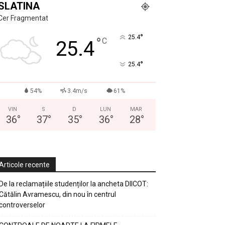
SLATINA
Cer Fragmentat
°
25.4
°
C
25.4
°
25.4
54%
3.4m/s
61%
VIN
S
D
LUN
MAR
36
°
37
°
35
°
36
°
28
°
Articole recente
De la reclamațiile studenților la ancheta DIICOT:
Cătălin Avramescu, din nou în centrul
controverselor