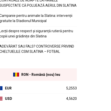
CONTROALE DE NOAPTE LA FIRMELE
SUSPECTATE CĂ POLUEAZĂ AERUL DIN SLATINA
Campanie pentru animale la Slatina: intervenții
gratuite la Stadionul Municipal
Lecții despre respect și siguranță rutieră pentru
copiii unei grădinițe din Slatina
ADEVĂRAT SAU FALS? CONTROVERSE PRIVIND
CHELTUIELILE CSM SLATINA – FOTBAL
RON - Română (nou) leu
EUR
5,2553
USD
4,5620