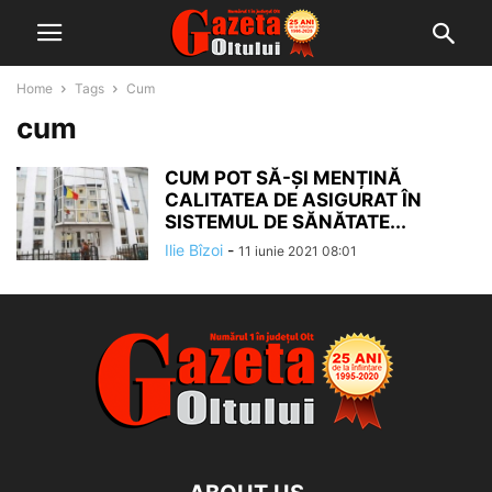
Home
Tags
Cum
cum
CUM POT SĂ-ȘI MENȚINĂ
CALITATEA DE ASIGURAT ÎN
SISTEMUL DE SĂNĂTATE...
Ilie Bîzoi
-
11 iunie 2021 08:01