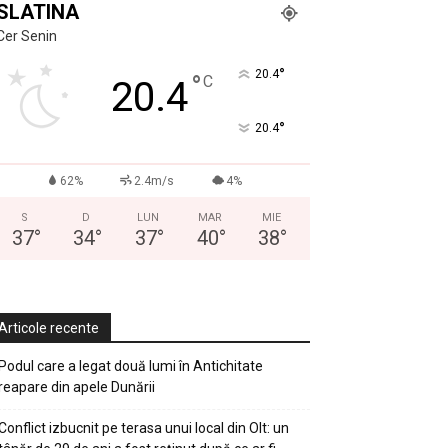
SLATINA
Cer Senin
°
20.4
°
C
20.4
°
20.4
62%
2.4m/s
4%
S
D
LUN
MAR
MIE
37
°
34
°
37
°
40
°
38
°
Articole recente
Podul care a legat două lumi în Antichitate
reapare din apele Dunării
Conflict izbucnit pe terasa unui local din Olt: un