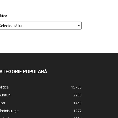
hive
ATEGORIE POPULARĂ
litică
15735
unțuri
2293
ort
1459
ministrație
1272