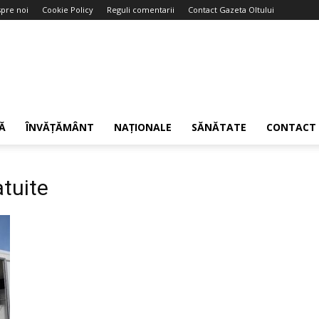
pre noi
Cookie Policy
Reguli comentarii
Contact Gazeta Oltului
Ă
ÎNVĂȚĂMÂNT
NAȚIONALE
SĂNĂTATE
CONTACT
atuite