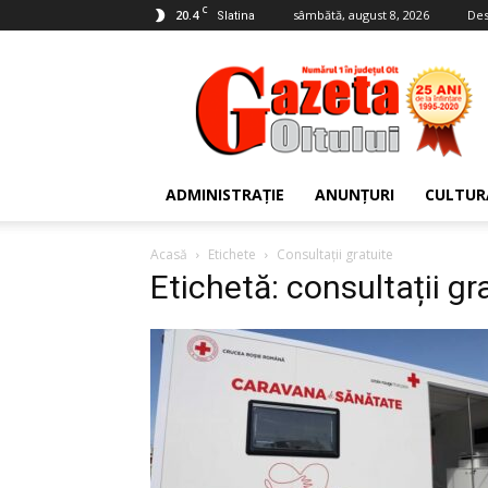
C
20.4
sâmbătă, august 8, 2026
Des
Slatina
Gazeta
Oltului
ADMINISTRAȚIE
ANUNȚURI
CULTUR
Acasă
Etichete
Consultații gratuite
Etichetă: consultații gr