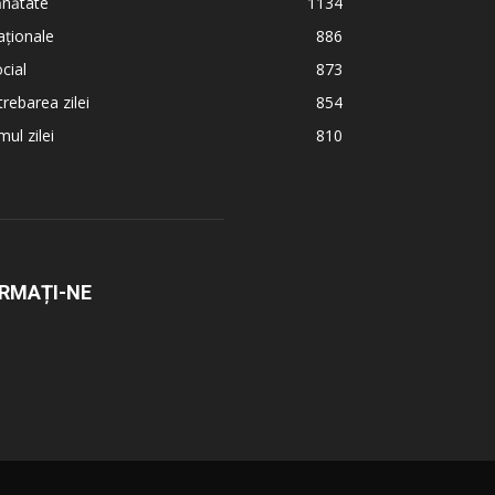
ănătate
1134
ționale
886
cial
873
trebarea zilei
854
ul zilei
810
RMAȚI-NE