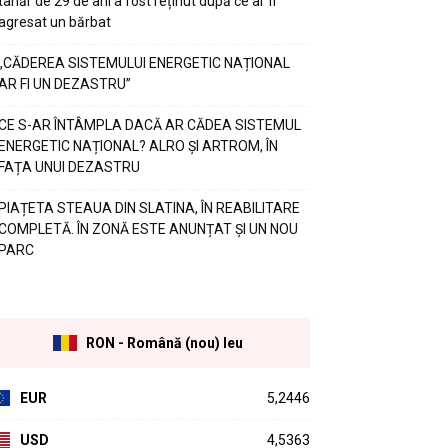
tânăr de 29 de ani a fost reținut după ce ar fi
agresat un bărbat
„CĂDEREA SISTEMULUI ENERGETIC NAȚIONAL
AR FI UN DEZASTRU”
CE S-AR ÎNTÂMPLA DACĂ AR CĂDEA SISTEMUL
ENERGETIC NAȚIONAL? ALRO ȘI ARTROM, ÎN
FAȚA UNUI DEZASTRU
PIAȚETA STEAUA DIN SLATINA, ÎN REABILITARE
COMPLETĂ. ÎN ZONĂ ESTE ANUNȚAT ȘI UN NOU
PARC
RON - Română (nou) leu
EUR
5,2446
USD
4,5363