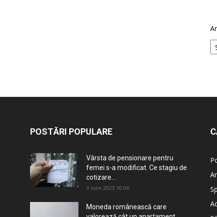
Ar
POSTĂRI POPULARE
C
Vârsta de pensionare pentru
Po
femei s-a modificat. Ce stagiu de
An
cotizare...
3 iulie 2023 10:06
Sp
Ad
Moneda românească care
valorează cât un apartament