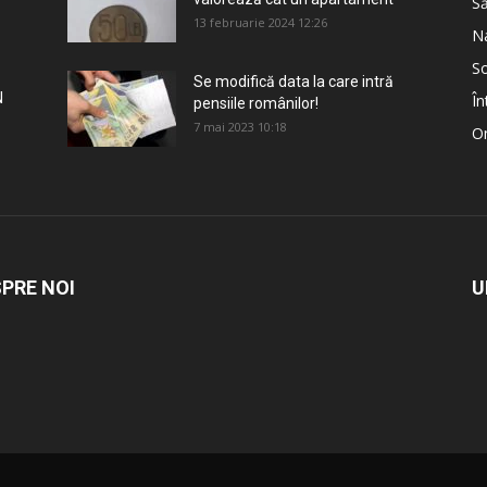
S
13 februarie 2024 12:26
Na
So
Se modifică data la care intră
N
În
pensiile românilor!
7 mai 2023 10:18
Om
PRE NOI
U