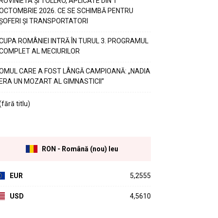
ROVINIETA ȘI TOLLRO, APLICATE DIN 1
OCTOMBRIE 2026. CE SE SCHIMBĂ PENTRU
ȘOFERI ȘI TRANSPORTATORI
CUPA ROMÂNIEI INTRĂ ÎN TURUL 3. PROGRAMUL
COMPLET AL MECIURILOR
OMUL CARE A FOST LÂNGĂ CAMPIOANĂ: „NADIA
ERA UN MOZART AL GIMNASTICII”
(fără titlu)
RON - Română (nou) leu
EUR
5,2555
USD
4,5610