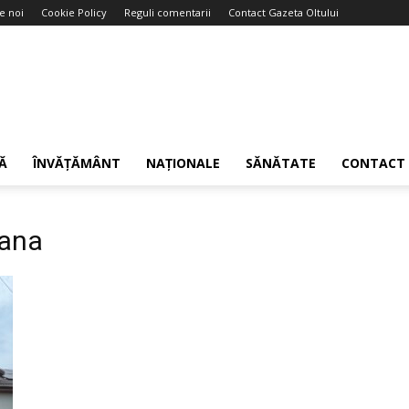
e noi
Cookie Policy
Reguli comentarii
Contact Gazeta Oltului
Ă
ÎNVĂȚĂMÂNT
NAȚIONALE
SĂNĂTATE
CONTACT
eana