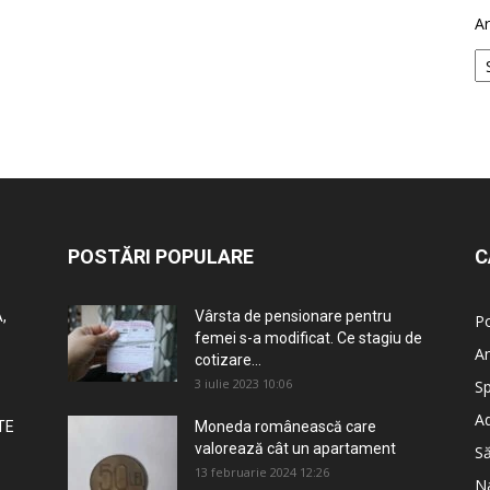
Ar
POSTĂRI POPULARE
C
,
Vârsta de pensionare pentru
Po
femei s-a modificat. Ce stagiu de
An
cotizare...
3 iulie 2023 10:06
Sp
Ad
TE
Moneda românească care
valorează cât un apartament
S
13 februarie 2024 12:26
Na