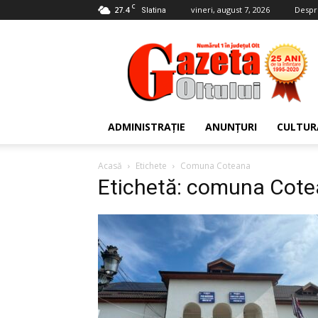
C
27.4
vineri, august 7, 2026
Despr
Slatina
Gazeta
Oltului
ADMINISTRAȚIE
ANUNȚURI
CULTUR
Acasă
Etichete
Comuna Coteana
Etichetă: comuna Cot