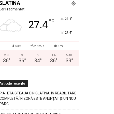
SLATINA
Cer Fragmentat
°
27.4
°
C
27.4
°
27.4
53%
2.6m/s
67%
VIN
S
D
LUN
MAR
36
°
36
°
34
°
36
°
39
°
Articole recente
PIAȚETA STEAUA DIN SLATINA, ÎN REABILITARE
COMPLETĂ. ÎN ZONĂ ESTE ANUNȚAT ȘI UN NOU
PARC