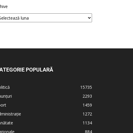
hive
ATEGORIE POPULARĂ
litică
15735
unțuri
2293
ort
1459
ministrație
1272
ănătate
1134
ționale
884