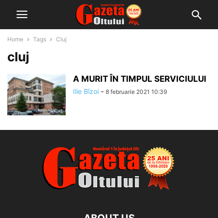
Home
Tags
Cluj
cluj
A MURIT ÎN TIMPUL SERVICIULUI
Ilie Bîzoi
-
8 februarie 2021 10:39