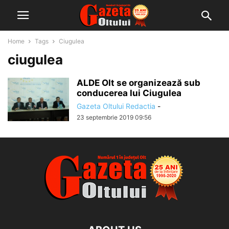
Home
Tags
Ciugulea
ciugulea
ALDE Olt se organizează sub
conducerea lui Ciugulea
Gazeta Oltului Redactia
-
23 septembrie 2019 09:56