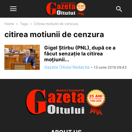
Home
Tags
Citirea motiunii de cenzura
citirea motiunii de cenzura
Gigel Ştirbu (PNL), după ce a
făcut senzaţie la citirea
moţiunii...
Gazeta Oltului Redactia
-
13 iunie 2019 09:43