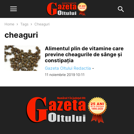
Home
Tags
Cheaguri
cheaguri
Alimentul plin de vitamine care
previne cheagurile de sânge și
constipația
Gazeta Oltului Redactia
-
11 noiembrie 2019 10:11