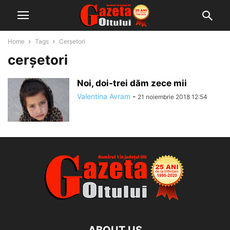
Home
Tags
Cerșetori
cerșetori
Noi, doi-trei dăm zece mii
Valentina Avram
-
21 noiembrie 2018 12:54