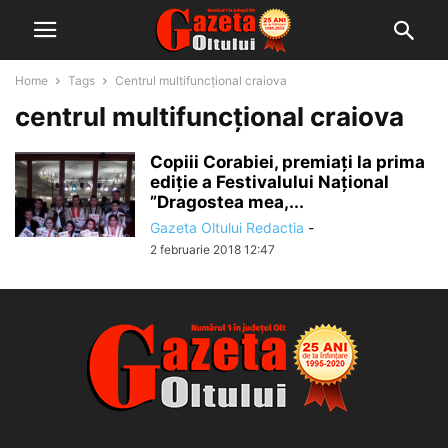
Home
Tags
Centrul multifuncțional craiova
centrul multifuncțional craiova
Copiii Corabiei, premiați la prima
ediție a Festivalului Național
”Dragostea mea,...
Gazeta Oltului Redactia
-
2 februarie 2018 12:47